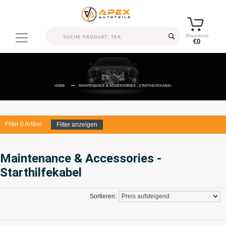
Warenkorb
€0
HOME
MAINTENANCE & ACCESSORIES - STARTHILFEKABEL
Filter
0
Artikel
Filter anzeigen
Maintenance & Accessories -
Starthilfekabel
Sortieren: