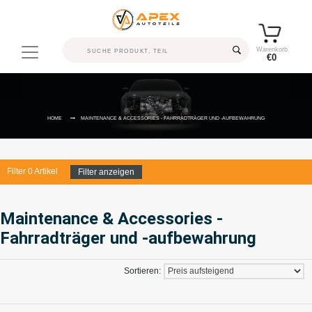
Warenkorb
€0
HOME
MAINTENANCE & ACCESSORIES - FAHRRADTRÄGER UND -AUFBEWAHRUNG
Filter
0
Artikel
Filter anzeigen
Maintenance & Accessories -
Fahrradträger und -aufbewahrung
Sortieren: