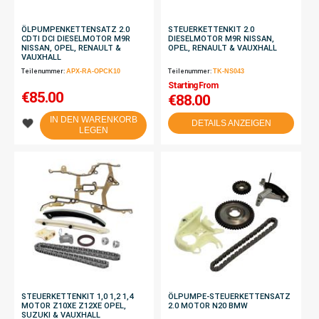
ÖLPUMPENKETTENSATZ 2.0
STEUERKETTENKIT 2.0
CDTI DCI DIESELMOTOR M9R
DIESELMOTOR M9R NISSAN,
NISSAN, OPEL, RENAULT &
OPEL, RENAULT & VAUXHALL
VAUXHALL
Teilenummer:
APX-RA-OPCK10
Teilenummer:
TK-NS043
Starting From
€
85.00
€88.00
IN DEN WARENKORB
DETAILS ANZEIGEN
LEGEN
STEUERKETTENKIT 1,0 1,2 1,4
ÖLPUMPE-STEUERKETTENSATZ
MOTOR Z10XE Z12XE OPEL,
2.0 MOTOR N20 BMW
SUZUKI & VAUXHALL