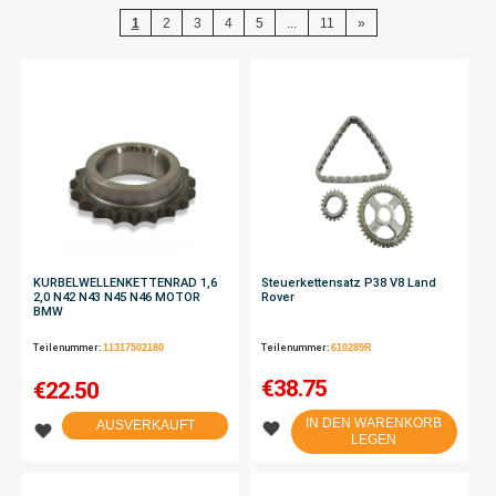
1
2
3
4
5
...
11
»
KURBELWELLENKETTENRAD 1,6
Steuerkettensatz P38 V8 Land
2,0 N42 N43 N45 N46 MOTOR
Rover
BMW
Teilenummer:
11317502180
Teilenummer:
610289R
€
38.75
€
22.50
IN DEN WARENKORB
AUSVERKAUFT
LEGEN