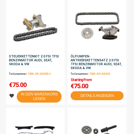
STEUERKETTENKIT 2.0 FSI TFSI
ÖLPUMPEN-
BENZINMOTOR AUDI, SEAT,
ANTRIEBSKETTENSATZ 2.0 FSI
SKODA & VW
TFSI BENZINMOTOR AUDI, SEAT,
SKODA & VW
Teilenummer:
TMK-AP-AD005-1
Teilenummer:
TMK-AP-AD019
Starting From
€
75.00
€75.00
IN DEN WARENKORB
DETAILS ANZEIGEN
LEGEN