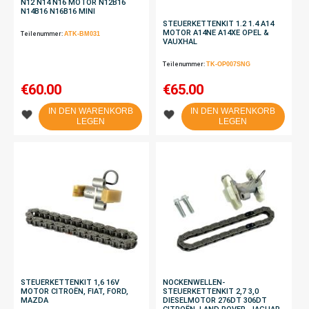
N12 N14 N16 MOTOR N12B16
N14B16 N16B16 MINI
STEUERKETTENKIT 1.2 1.4 A14
MOTOR A14NE A14XE OPEL &
Teilenummer:
ATK-BM031
VAUXHAL
Teilenummer:
TK-OP007SNG
€
60.00
€
65.00
IN DEN WARENKORB
IN DEN WARENKORB
LEGEN
LEGEN
STEUERKETTENKIT 1,6 16V
NOCKENWELLEN-
MOTOR CITROËN, FIAT, FORD,
STEUERKETTENKIT 2,7 3,0
MAZDA
DIESELMOTOR 276DT 306DT