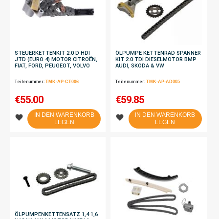
STEUERKETTENKIT 2.0 D HDI
ÖLPUMPE KETTENRAD SPANNER
JTD (EURO 4) MOTOR CITROËN,
KIT 2.0 TDI DIESELMOTOR BMP
FIAT, FORD, PEUGEOT, VOLVO
AUDI, SKODA & VW
Teilenummer:
TMK-AP-CT006
Teilenummer:
TMK-AP-AD005
€
55.00
€
59.85
IN DEN WARENKORB
IN DEN WARENKORB
LEGEN
LEGEN
ÖLPUMPENKETTENSATZ 1,4 1,6