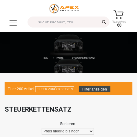
Warenkorb
€0
HEIM
PARTS
STEUERKETTENSATZ
Filter
260
Artikel
Filter anzeigen
FILTER ZURÜCKSETZEN
STEUERKETTENSATZ
Sortieren: