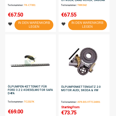
CITROËN, LAND ROVER, JAGUAR
& PEUGEOT
Teilenummer:
TK-CT001
Teilenummer:
TMK042
€
67.50
€
67.55
IN DEN WARENKORB
IN DEN WARENKORB
LEGEN
LEGEN
ÖLPUMPEN-KETTENKIT FÜR
ÖLPUMPENKETTENSATZ 2.0
FORD 3.2 2.4 DIESELMOTOR SAFA
MOTOR AUDI, SKODA & VW
D4FA
Teilenummer:
TC2327K
Teilenummer:
APX-BS-VTTC24001
Starting From
€
69.00
€73.75