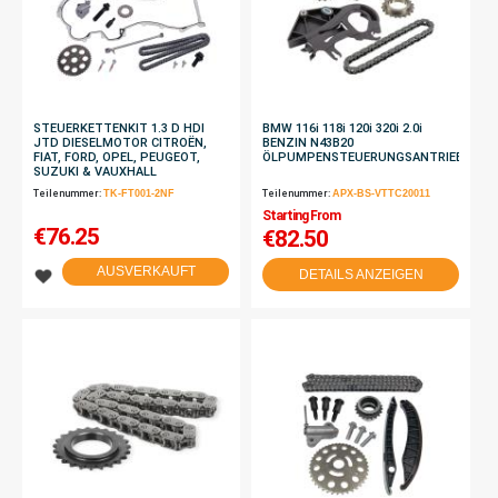
STEUERKETTENKIT 1.3 D HDI
BMW 116i 118i 120i 320i 2.0i
JTD DIESELMOTOR CITROËN,
BENZIN N43B20
FIAT, FORD, OPEL, PEUGEOT,
ÖLPUMPENSTEUERUNGSANTRIEBSSAT
SUZUKI & VAUXHALL
Teilenummer:
TK-FT001-2NF
Teilenummer:
APX-BS-VTTC20011
Starting From
€
76.25
€82.50
AUSVERKAUFT
DETAILS ANZEIGEN