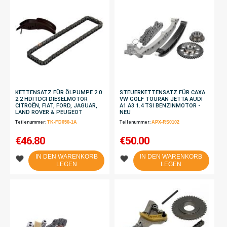
KETTENSATZ FÜR ÖLPUMPE 2.0
STEUERKETTENSATZ FÜR CAXA
2.2 HDITDCI ​​DIESELMOTOR
VW GOLF TOURAN JETTA AUDI
CITROËN, FIAT, FORD, JAGUAR,
A1 A3 1.4 TSI BENZINMOTOR -
LAND ROVER & PEUGEOT
NEU
Teilenummer:
TK-FD050-1A
Teilenummer:
APX-RS0102
€
46.80
€
50.00
IN DEN WARENKORB
IN DEN WARENKORB
LEGEN
LEGEN