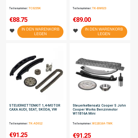
Teilenummer:
TC0235K
Teilenummer:
TK-BM023
€
88.75
€
89.00
IN DEN WARENKORB
IN DEN WARENKORB
LEGEN
LEGEN
STEUERKETTENKIT 1,4-MOTOR
Steuerkettensatz Cooper S John
CAXA AUDI, SEAT, SKODA, VW
Cooper Works Benzinmotor
W11B16A Mini
Teilenummer:
TK-AD012
Teilenummer:
W11B16A-TMK
€
91.25
€
91.25