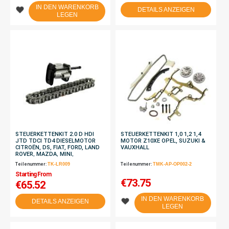
IN DEN WARENKORB
DETAILS ANZEIGEN
LEGEN
STEUERKETTENKIT 2.0 D HDI
STEUERKETTENKIT 1,0 1,2 1,4
JTD TDCI TD4 DIESELMOTOR
MOTOR Z10XE OPEL, SUZUKI &
CITROËN, DS, FIAT, FORD, LAND
VAUXHALL
ROVER, MAZDA, MINI,
MITSUBISHI, OPEL, PEUGEOT,
Teilenummer:
TK-LR009
Teilenummer:
TMK-AP-OP002-2
TOYOTA & VAUXHALL
Starting From
€
73.75
€65.52
IN DEN WARENKORB
DETAILS ANZEIGEN
LEGEN