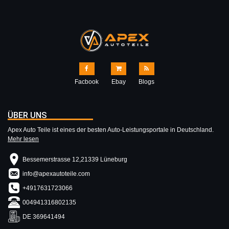
Facbook
Ebay
Blogs
ÜBER UNS
Apex Auto Teile ist eines der besten Auto-Leistungsportale in Deutschland.
Mehr lesen
Bessemerstrasse 12,21339 Lüneburg
info@apexautoteile.com
+4917631723066
004941316802135
DE 369641494