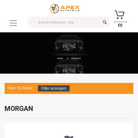
Warenkorb
€0
HEIM
MORGAN
Filter
33
Artikel
Filter anzeigen
MORGAN