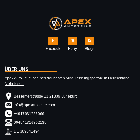
Facbook
Ebay
Blogs
ÜBER UNS
Apex Auto Teile ist eines der besten Auto-Leistungsportale in Deutschland.
Mehr lesen
Bessemerstrasse 12,21339 Lüneburg
info@apexautoteile.com
+4917631723066
004941316802135
DE 369641494