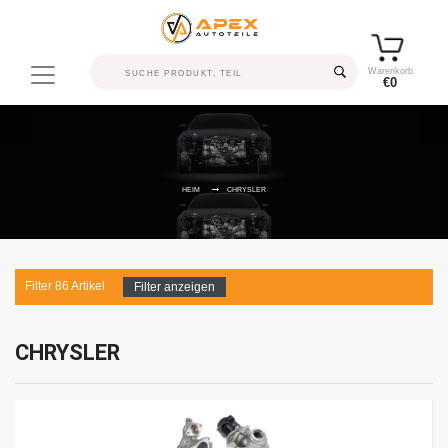
Warenkorb
€0
HEIM
CHRYSLER
Filter
86
Artikel
Filter anzeigen
CHRYSLER