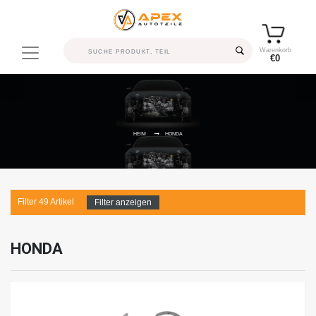
Warenkorb
€0
HEIM
HONDA
Filter
49
Artikel
Filter anzeigen
HONDA