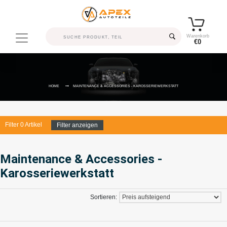
Warenkorb
€0
HOME
MAINTENANCE & ACCESSORIES - KAROSSERIEWERKSTATT
Filter
0
Artikel
Filter anzeigen
Maintenance & Accessories -
Karosseriewerkstatt
Sortieren: