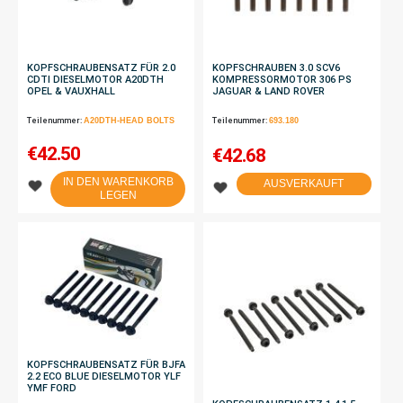
KOPFSCHRAUBENSATZ FÜR 2.0
KOPFSCHRAUBEN 3.0 SCV6
CDTI DIESELMOTOR A20DTH
KOMPRESSORMOTOR 306 PS
OPEL & VAUXHALL
JAGUAR & LAND ROVER
Teilenummer:
A20DTH-HEAD BOLTS
Teilenummer:
693.180
€
42.50
€
42.68
IN DEN WARENKORB
AUSVERKAUFT
LEGEN
KOPFSCHRAUBENSATZ FÜR BJFA
2.2 ECO BLUE DIESELMOTOR YLF
YMF FORD