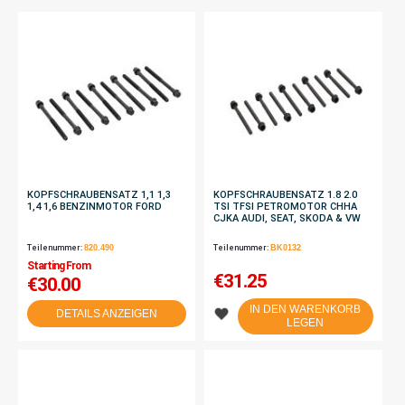
KOPFSCHRAUBENSATZ 1,1 1,3
KOPFSCHRAUBENSATZ 1.8 2.0
1,4 1,6 BENZINMOTOR FORD
TSI TFSI PETROMOTOR CHHA
CJKA AUDI, SEAT, SKODA & VW
Teilenummer:
820.490
Teilenummer:
BK0132
Starting From
€
31.25
€30.00
IN DEN WARENKORB
DETAILS ANZEIGEN
LEGEN