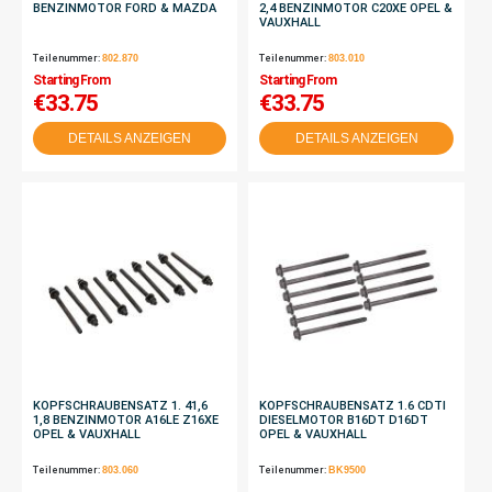
BENZINMOTOR FORD & MAZDA
2,4 BENZINMOTOR C20XE OPEL &
VAUXHALL
Teilenummer:
802.870
Teilenummer:
803.010
Starting From
Starting From
€33.75
€33.75
DETAILS ANZEIGEN
DETAILS ANZEIGEN
KOPFSCHRAUBENSATZ 1. 41,6
KOPFSCHRAUBENSATZ 1.6 CDTI
1,8 BENZINMOTOR A16LE Z16XE
DIESELMOTOR B16DT D16DT
OPEL & VAUXHALL
OPEL & VAUXHALL
Teilenummer:
803.060
Teilenummer:
BK9500