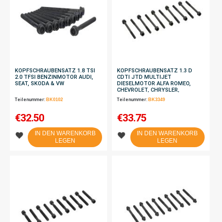
KOPFSCHRAUBENSATZ 1.8 TSI
KOPFSCHRAUBENSATZ 1.3 D
2.0 TFSI BENZINMOTOR AUDI,
CDTI JTD MULTIJET
SEAT, SKODA & VW
DIESELMOTOR ALFA ROMEO,
CHEVROLET, CHRYSLER,
CITROËN, FIAT, FORD, LANCIA,
Teilenummer:
BK0102
Teilenummer:
BK3349
OPEL, PEUGEOT, SUZUKI,
VAUXHALL
€
32.50
€
33.75
IN DEN WARENKORB
IN DEN WARENKORB
LEGEN
LEGEN