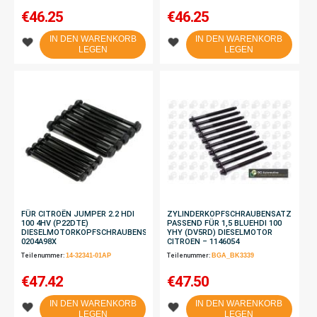
€
46.25
€
46.25
IN DEN WARENKORB
IN DEN WARENKORB
LEGEN
LEGEN
FÜR CITROËN JUMPER 2.2 HDI
ZYLINDERKOPFSCHRAUBENSATZ
100 4HV (P22DTE)
PASSEND FÜR 1,5 BLUEHDI 100
DIESELMOTORKOPFSCHRAUBENSATZ
YHY (DV5RD) DIESELMOTOR
0204A98X
CITROEN – 1146054
Teilenummer:
14-32341-01AP
Teilenummer:
BGA_BK3339
€
47.42
€
47.50
IN DEN WARENKORB
IN DEN WARENKORB
LEGEN
LEGEN