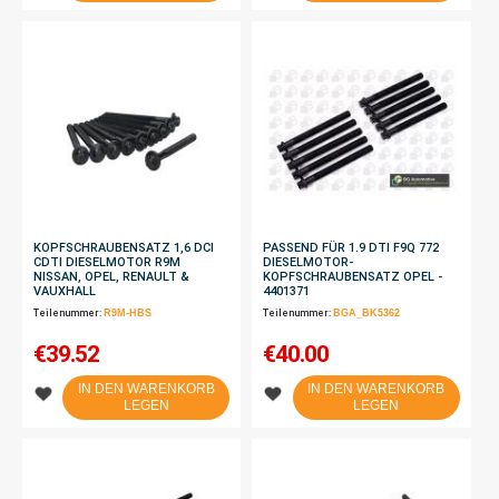
KOPFSCHRAUBENSATZ 1,6 DCI
PASSEND FÜR 1.9 DTI F9Q 772
CDTI DIESELMOTOR R9M
DIESELMOTOR-
NISSAN, OPEL, RENAULT &
KOPFSCHRAUBENSATZ OPEL -
VAUXHALL
4401371
Teilenummer:
R9M-HBS
Teilenummer:
BGA_BK5362
€
39.52
€
40.00
IN DEN WARENKORB
IN DEN WARENKORB
LEGEN
LEGEN