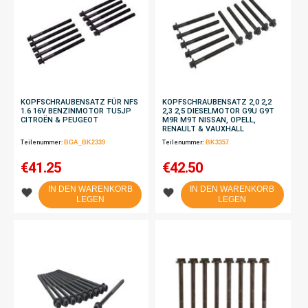
KOPFSCHRAUBENSATZ FÜR NFS
KOPFSCHRAUBENSATZ 2,0 2,2
1.6 16V BENZINMOTOR TU5JP
2,3 2,5 DIESELMOTOR G9U G9T
CITROËN & PEUGEOT
M9R M9T NISSAN, OPELL,
RENAULT & VAUXHALL
Teilenummer:
BGA_BK2339
Teilenummer:
BK3357
€
41.25
€
42.50
IN DEN WARENKORB
IN DEN WARENKORB
LEGEN
LEGEN