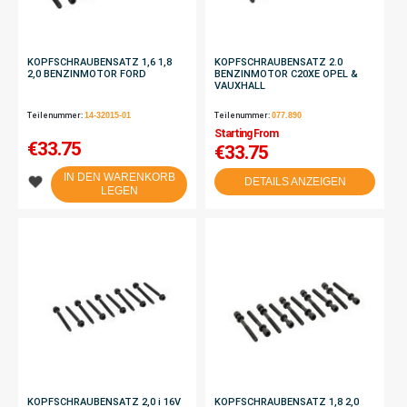
KOPFSCHRAUBENSATZ 1,6 1,8
KOPFSCHRAUBENSATZ 2.0
2,0 BENZINMOTOR FORD
BENZINMOTOR C20XE OPEL &
VAUXHALL
Teilenummer:
14-32015-01
Teilenummer:
077.890
Starting From
€
33.75
€33.75
IN DEN WARENKORB
DETAILS ANZEIGEN
LEGEN
KOPFSCHRAUBENSATZ 2,0 i 16V
KOPFSCHRAUBENSATZ 1,8 2,0