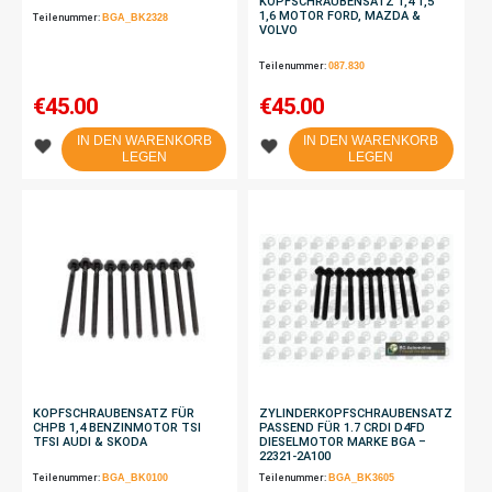
KOPFSCHRAUBENSATZ 1,4 1,5
1,6 MOTOR FORD, MAZDA &
Teilenummer:
BGA_BK2328
VOLVO
Teilenummer:
087.830
€
45.00
€
45.00
IN DEN WARENKORB
IN DEN WARENKORB
LEGEN
LEGEN
KOPFSCHRAUBENSATZ FÜR
ZYLINDERKOPFSCHRAUBENSATZ
CHPB 1,4 BENZINMOTOR TSI
PASSEND FÜR 1.7 CRDI D4FD
TFSI AUDI & SKODA
DIESELMOTOR MARKE BGA –
22321-2A100
Teilenummer:
BGA_BK0100
Teilenummer:
BGA_BK3605