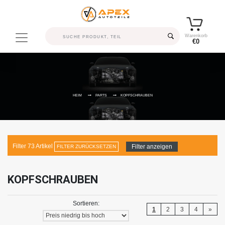
Warenkorb
€0
HEIM
PARTS
KOPFSCHRAUBEN
Filter
73
Artikel
Filter anzeigen
FILTER ZURÜCKSETZEN
KOPFSCHRAUBEN
Sortieren:
1
2
3
4
»