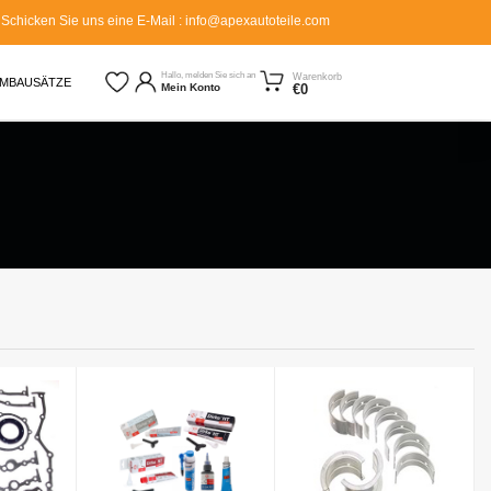
Schicken Sie uns eine E-Mail : info@apexautoteile.com
AUF ALLER MOTORTEILE
Hallo, melden Sie sich an
Warenkorb
MBAUSÄTZE
€0
Mein Konto