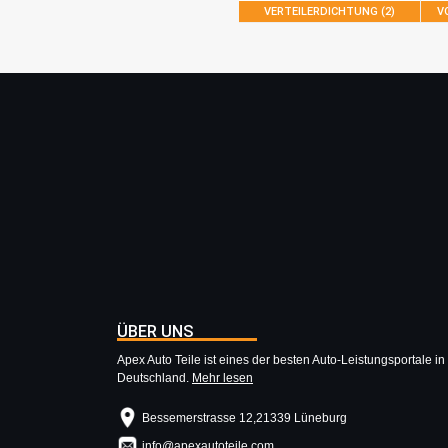
VERTEILERDICHTUNG (2)
V
ÜBER UNS
Apex Auto Teile ist eines der besten Auto-Leistungsportale in
Deutschland.
Mehr lesen
Bessemerstrasse 12,21339 Lüneburg
info@apexautoteile.com