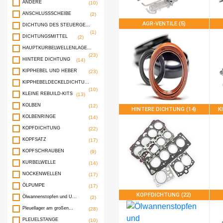
ANDERE
(10)
ANSCHLUSSSCHEIBE
(2)
AGR-VENTILE (5)
DICHTUNG DES STEUERGE...
(1)
DICHTUNGSMITTEL
(2)
HAUPTKURBELWELLENLAGE...
(23)
HINTERE DICHTUNG
(14)
KIPPHEBEL UND HEBER
(23)
KIPPHEBELDECKELDICHTU...
(10)
KLEINE REBUILD-KITS
(13)
KOLBEN
(12)
HINTERE DICHTUNG (14)
K
KOLBENRINGE
(14)
KOPFDICHTUNG
(22)
KOPFSATZ
(17)
KOPFSCHRAUBEN
(9)
KURBELWELLE
(14)
NOCKENWELLEN
(17)
ÖLPUMPE
(17)
KOPFDICHTUNG (22)
Ölwannenstopfen und U...
(2)
Pleuellager am großen...
(28)
PLEUELSTANGE
(10)