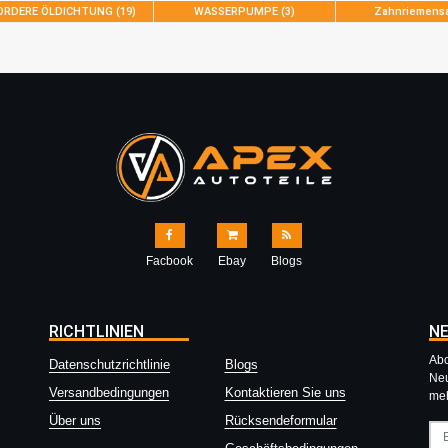
ORDERE ÖLDICHTUNG (19)
WASSERPUMPE (3)
Zahnriemensa
Facbook
Ebay
Blogs
RICHTLINIEN
N
Abo
Datenschutzrichtlinie
Blogs
Neu
Versandbedingungen
Kontaktieren Sie uns
meh
Über uns
Rücksendeformular