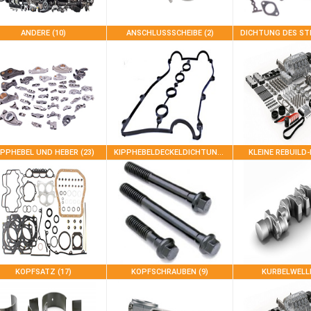
ANDERE (10)
ANSCHLUSSSCHEIBE (2)
IPPHEBEL UND HEBER (23)
KIPPHEBELDECKELDICHTUNG (10)
KLEINE REBUILD-
KOPFSATZ (17)
KOPFSCHRAUBEN (9)
KURBELWELLE