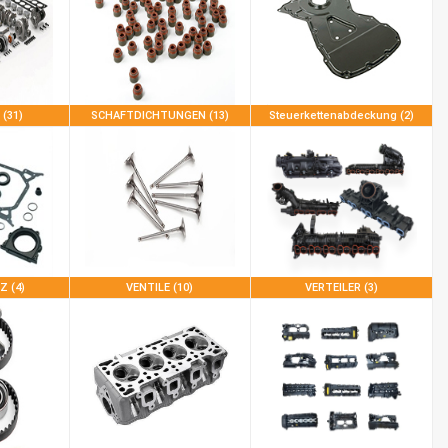
 (31)
SCHAFTDICHTUNGEN (13)
Steuerkettenabdeckung (2)
 (4)
VENTILE (10)
VERTEILER (3)