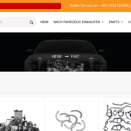
Rufen Sie uns an : +4917631723066 | 
FLASH-VERK
(CURRENT)
HEIM
NACH FAHRZEUG EINKAUFEN
PARTS
U
HEIM
FIAT