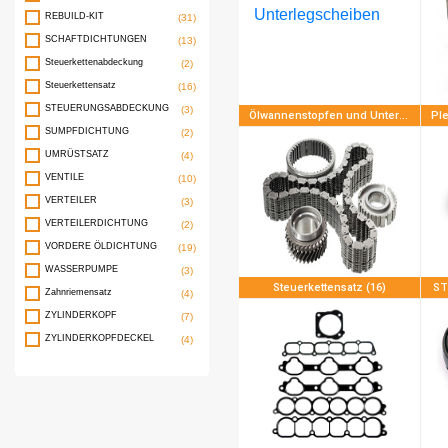
REBUILD-KIT
(31)
SCHAFTDICHTUNGEN
(13)
Steuerkettenabdeckung
(2)
Steuerkettensatz
(16)
STEUERUNGSABDECKUNG
(3)
Ölwannenstopfen und Unterlegscheiben (2)
SUMPFDICHTUNG
(2)
UMRÜSTSATZ
(4)
VENTILE
(10)
VERTEILER
(3)
VERTEILERDICHTUNG
(2)
VORDERE ÖLDICHTUNG
(19)
WASSERPUMPE
(3)
Steuerkettensatz (16)
ST
Zahnriemensatz
(4)
ZYLINDERKOPF
(7)
ZYLINDERKOPFDECKEL
(4)