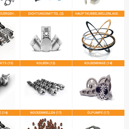
DICHTUNG DES STEUERGEHÄUSES (1)
DICHTUNGSMITTEL (2)
HAUPTKURBELWELLENLAGER (23)
KITS (13)
KOLBEN (12)
KOLBENRINGE (14)
 (14)
NOCKENWELLEN (17)
ÖLPUMPE (17)