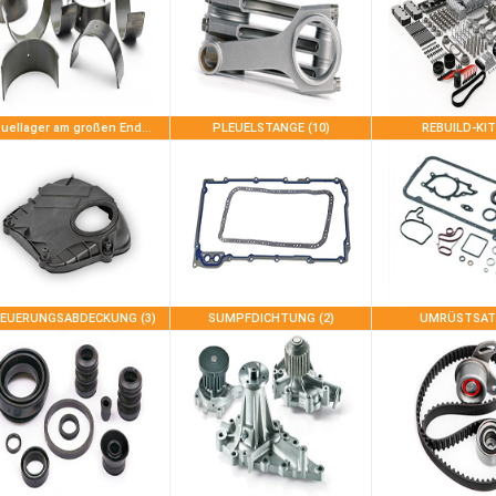
Pleuellager am großen Ende (28)
PLEUELSTANGE (10)
REBUILD-KIT
EUERUNGSABDECKUNG (3)
SUMPFDICHTUNG (2)
UMRÜSTSATZ