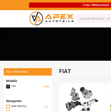
Code: Willkommen5
FIAT
Filter
388
Artikel
Modelle
FIAT
(388)
Kategorien
AGR-VENTILE
(5)