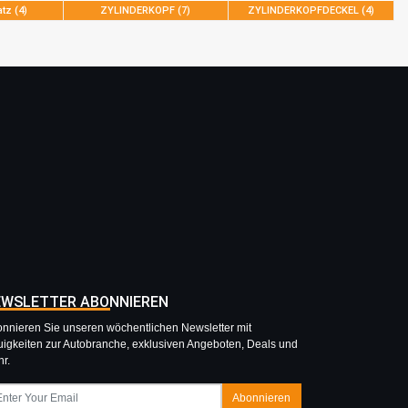
tz (4)
ZYLINDERKOPF (7)
ZYLINDERKOPFDECKEL (4)
EWSLETTER ABONNIEREN
nnieren Sie unseren wöchentlichen Newsletter mit
igkeiten zur Autobranche, exklusiven Angeboten, Deals und
r.
Abonnieren