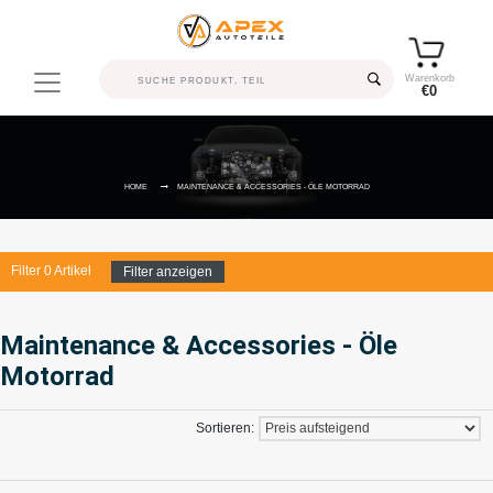
Warenkorb
€0
HOME
MAINTENANCE & ACCESSORIES - ÖLE MOTORRAD
Filter
0
Artikel
Filter anzeigen
Maintenance & Accessories - Öle
Motorrad
Sortieren: