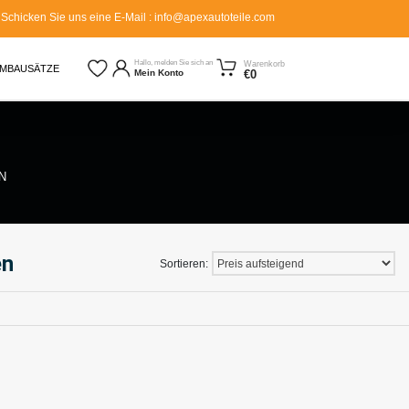
Schicken Sie uns eine E-Mail : info@apexautoteile.com
e: Willkommen5
Hallo, melden Sie sich an
Warenkorb
MBAUSÄTZE
€0
Mein Konto
N
en
Sortieren: