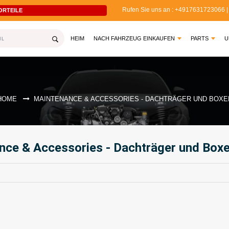
Rufen Sie uns an : +4917631723066 | 
ORTEILE
Cod
(CURRENT)
HEIM
NACH FAHRZEUG EINKAUFEN
PARTS
U
HOME
MAINTENANCE & ACCESSORIES - DACHTRÄGER UND BOXE
nce & Accessories - Dachträger und Box