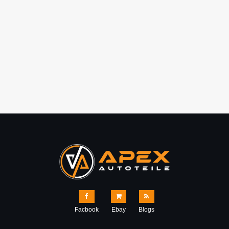
Facbook
Ebay
Blogs