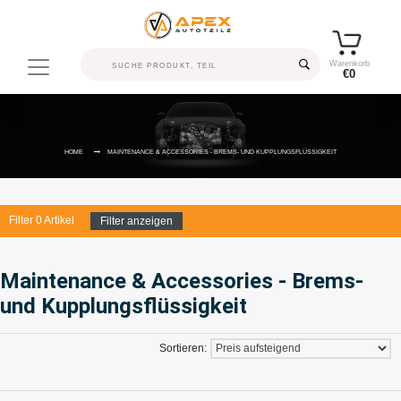
Warenkorb
€0
HOME
MAINTENANCE & ACCESSORIES - BREMS- UND KUPPLUNGSFLÜSSIGKEIT
Filter
0
Artikel
Filter anzeigen
Maintenance & Accessories - Brems-
und Kupplungsflüssigkeit
Sortieren: