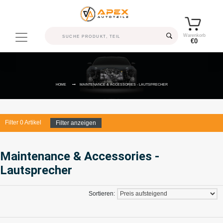
Warenkorb
€0
HOME
MAINTENANCE & ACCESSORIES - LAUTSPRECHER
Filter
0
Artikel
Filter anzeigen
Maintenance & Accessories -
Lautsprecher
Sortieren: