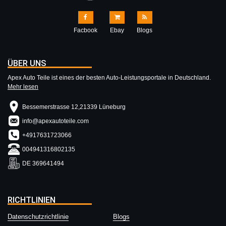
Facbook
Ebay
Blogs
ÜBER UNS
Apex Auto Teile ist eines der besten Auto-Leistungsportale in Deutschland.
Mehr lesen
Bessemerstrasse 12,21339 Lüneburg
info@apexautoteile.com
+4917631723066
004941316802135
DE 369641494
RICHTLINIEN
Datenschutzrichtlinie
Blogs