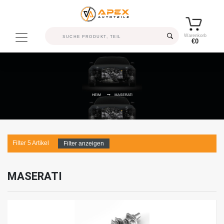
Warenkorb
€0
HEIM
MASERATI
Filter
5
Artikel
Filter anzeigen
MASERATI